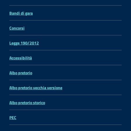
Bandi di gara
Concorsi
Legge 190/2012
Accessibilità
Albo pretorio
Albo pretorio vecchia versione
Albo pretorio storico
PEC