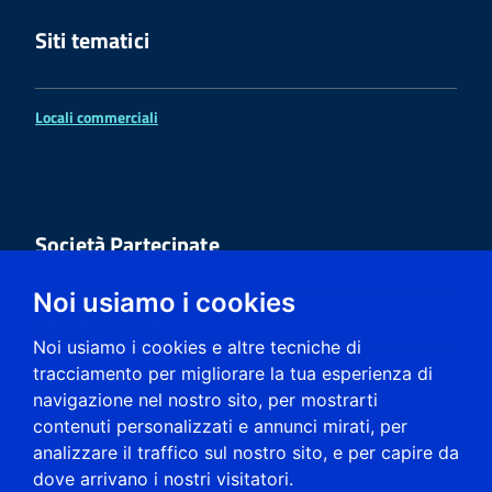
Siti tematici
Locali commerciali
Società Partecipate
Noi usiamo i cookies
Casa Atc Servizi Srl
Noi usiamo i cookies e altre tecniche di
tracciamento per migliorare la tua esperienza di
Exe.Gesi Spa
navigazione nel nostro sito, per mostrarti
contenuti personalizzati e annunci mirati, per
analizzare il traffico sul nostro sito, e per capire da
dove arrivano i nostri visitatori.