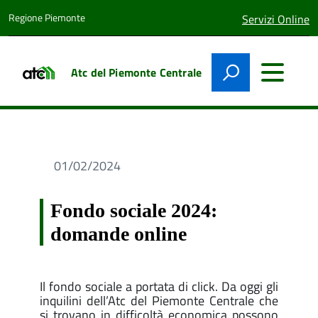
Regione Piemonte
lingua
Servizi Online
attiva:
Atc del Piemonte Centrale
01/02/2024
Fondo sociale 2024:
domande online
Il fondo sociale a portata di click. Da oggi gli
inquilini dell’Atc del Piemonte Centrale che
si trovano in difficoltà economica possono