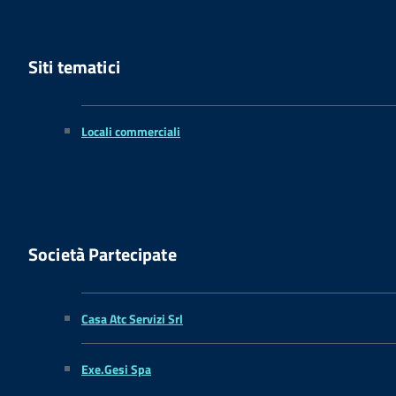
Siti tematici
Locali commerciali
Società Partecipate
Casa Atc Servizi Srl
Exe.Gesi Spa