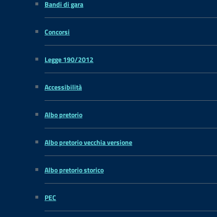
Bandi di gara
Concorsi
Legge 190/2012
Accessibilità
Albo pretorio
Albo pretorio vecchia versione
Albo pretorio storico
PEC