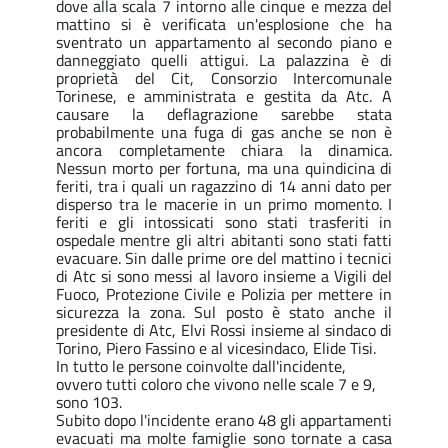
dove alla scala 7 intorno alle cinque e mezza del
mattino si è verificata un'esplosione che ha
sventrato un appartamento al secondo piano e
danneggiato quelli attigui. La palazzina è di
proprietà del Cit, Consorzio Intercomunale
Torinese, e amministrata e gestita da Atc. A
causare la deflagrazione sarebbe stata
probabilmente una fuga di gas anche se non è
ancora completamente chiara la dinamica.
Nessun morto per fortuna, ma una quindicina di
feriti, tra i quali un ragazzino di 14 anni dato per
disperso tra le macerie in un primo momento. I
feriti e gli intossicati sono stati trasferiti in
ospedale mentre gli altri abitanti sono stati fatti
evacuare. Sin dalle prime ore del mattino i tecnici
di Atc si sono messi al lavoro insieme a Vigili del
Fuoco, Protezione Civile e Polizia per mettere in
sicurezza la zona. Sul posto è stato anche il
presidente di Atc, Elvi Rossi insieme al sindaco di
Torino, Piero Fassino e al vicesindaco, Elide Tisi.
I
n tutto le persone coinvolte dall'incidente,
ovvero tutti coloro che vivono nelle scale 7 e 9,
sono 103.
Subito dopo l'incidente erano 48 gli appartamenti
evacuati ma molte famiglie sono tornate a casa