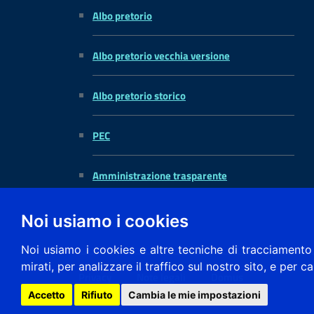
Albo pretorio
Albo pretorio vecchia versione
Albo pretorio storico
PEC
Amministrazione trasparente
Noi usiamo i cookies
Noi usiamo i cookies e altre tecniche di tracciamento 
mirati, per analizzare il traffico sul nostro sito, e per c
Privacy
Note legali
Domus
Accetto
Rifiuto
Cambia le mie impostazioni