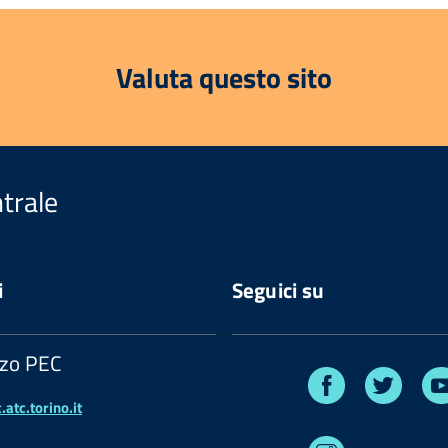
Valuta questo sito
trale
i
Seguici su
zzo PEC
Facebook
Twitte
atc.torino.it
Instagram