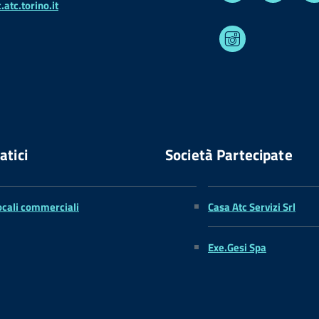
atc.torino.it
Instagram
atici
Società Partecipate
ocali commerciali
Casa Atc Servizi Srl
Exe.Gesi Spa