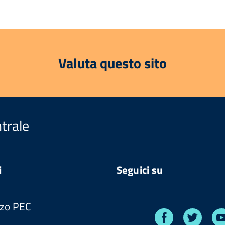
Valuta questo sito
trale
i
Seguici su
zzo PEC
Facebook
Twitte