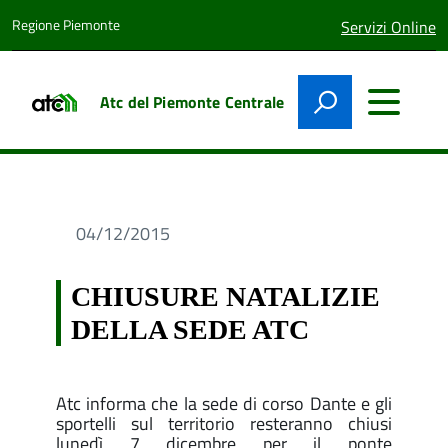
Regione Piemonte
lingua
Servizi Online
attiva:
Atc del Piemonte Centrale
04/12/2015
CHIUSURE NATALIZIE
DELLA SEDE ATC
Atc informa che la sede di corso Dante e gli
sportelli sul territorio resteranno chiusi
lunedì 7 dicembre per il ponte