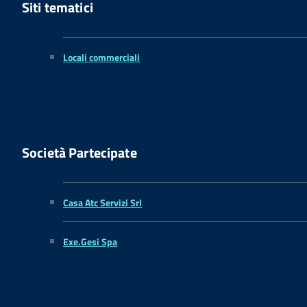
Siti tematici
Locali commerciali
Società Partecipate
Casa Atc Servizi Srl
Exe.Gesi Spa