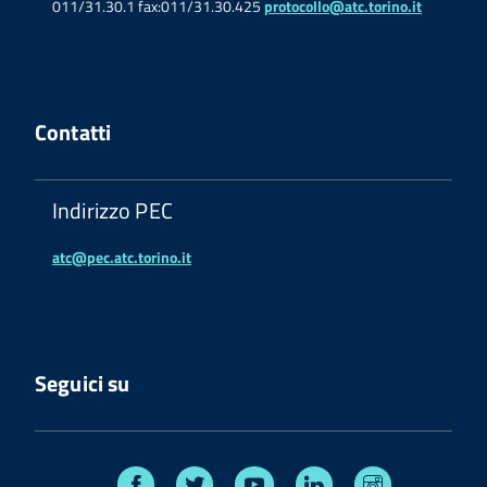
011/31.30.1 fax:011/31.30.425
protocollo@atc.torino.it
Contatti
Indirizzo PEC
atc@pec.atc.torino.it
Seguici su
Facebook
Twitter
Youtube
Linkedin
Instagram