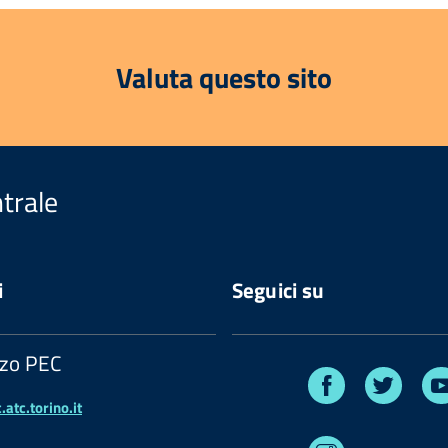
Valuta questo sito
trale
i
Seguici su
zzo PEC
Facebook
Twitte
atc.torino.it
Instagram