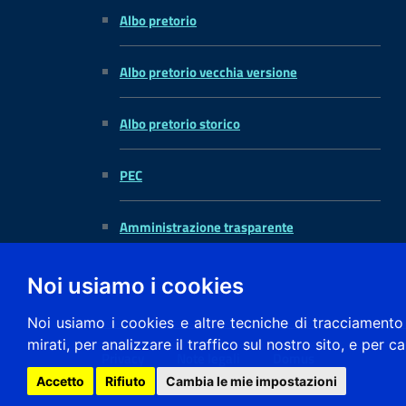
Albo pretorio
Albo pretorio vecchia versione
Albo pretorio storico
PEC
Amministrazione trasparente
Noi usiamo i cookies
Noi usiamo i cookies e altre tecniche di tracciamento 
mirati, per analizzare il traffico sul nostro sito, e per c
Privacy
Note legali
Domus
Accetto
Rifiuto
Cambia le mie impostazioni