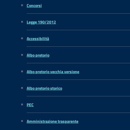
Concorsi
Legge 190/2012
Accessibilità
Albo pretorio
Albo pretorio vecchia versione
Albo pretorio storico
PEC
Amministrazione trasparente