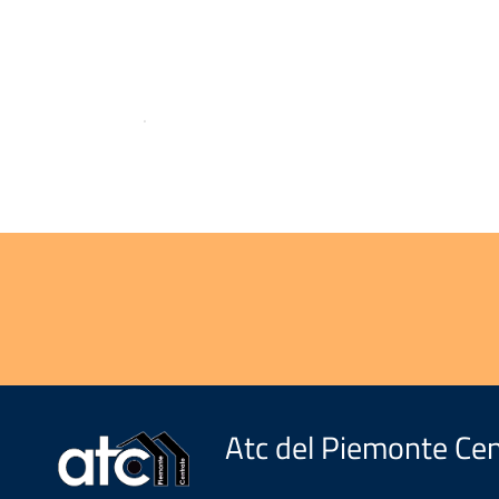
.
Atc del Piemonte Cen