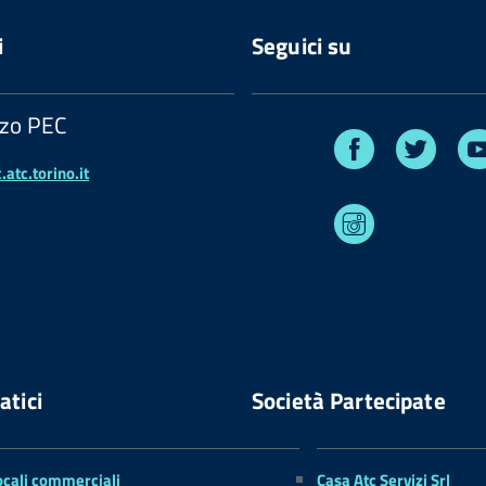
i
Seguici su
zzo PEC
Facebook
Twitte
atc.torino.it
Instagram
atici
Società Partecipate
ocali commerciali
Casa Atc Servizi Srl