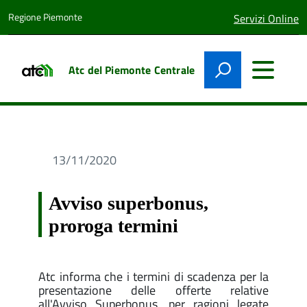
Regione Piemonte
lingua
Servizi Online
attiva:
Atc del Piemonte Centrale
13/11/2020
Avviso superbonus,
proroga termini
Atc informa che i termini di scadenza per la
presentazione delle offerte relative
all'Avviso Superbonus, per ragioni legate