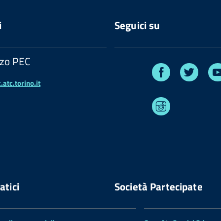
i
Seguici su
zzo PEC
Facebook
Twitte
atc.torino.it
Instagram
atici
Società Partecipate