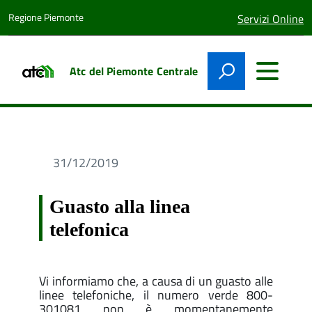
Regione Piemonte
lingua
Servizi Online
attiva:
Atc del Piemonte Centrale
31/12/2019
Guasto alla linea
telefonica
Vi informiamo che, a causa di un guasto alle
linee telefoniche, il numero verde 800-
301081 non è momentanemente