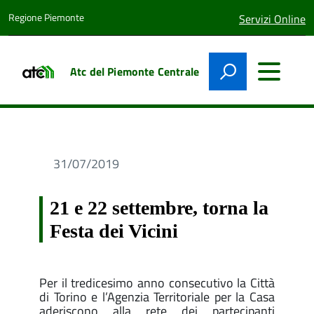
Regione Piemonte
lingua
Servizi Online
attiva:
Atc del Piemonte Centrale
31/07/2019
21 e 22 settembre, torna la
Festa dei Vicini
Per il tredicesimo anno consecutivo la Città
di Torino e l’Agenzia Territoriale per la Casa
aderiscono alla rete dei partecipanti