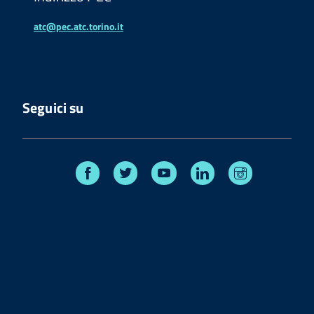
atc@pec.atc.torino.it
Seguici su
Facebook
Twitter
Youtube
Linkedin
Instagram