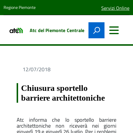
Regione Piemonte
lingua
Servizi Online
attiva:
Atc del Piemonte Centrale
12/07/2018
Chiusura sportello
barriere architettoniche
Atc informa che lo sportello barriere
architettoniche non riceverà nei giorni
giovedì 19 e giovedì 26 luglio. Per i problemi