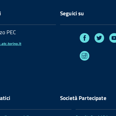
i
Seguici su
zzo PEC
Facebook
Twitte
atc.torino.it
Instagram
atici
Società Partecipate