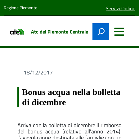
Regione Piemonte
lingua
Servizi Online
attiva:
Atc del Piemonte Centrale
18/12/2017
Bonus acqua nella bolletta
di dicembre
Arriva con la bolletta di dicembre il rimborso
del bonus acqua (relativo all'anno 2014),
l’agevolazione destinata alle famiglie con un