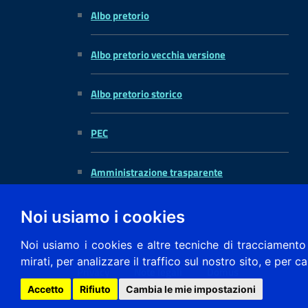
Albo pretorio
Albo pretorio vecchia versione
Albo pretorio storico
PEC
Amministrazione trasparente
Noi usiamo i cookies
Noi usiamo i cookies e altre tecniche di tracciamento 
mirati, per analizzare il traffico sul nostro sito, e per c
Privacy
Note legali
Domus
Accetto
Rifiuto
Cambia le mie impostazioni