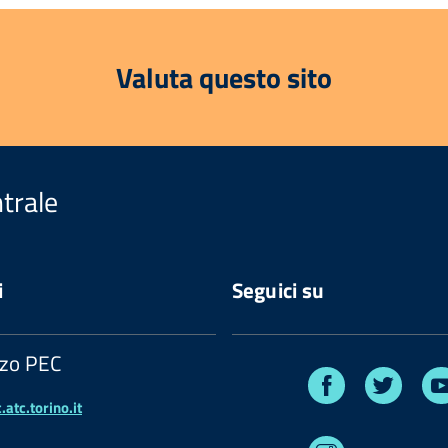
Valuta questo sito
trale
i
Seguici su
zzo PEC
Facebook
Twitte
atc.torino.it
Instagram