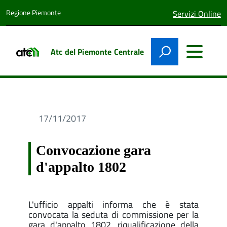
Regione Piemonte
lingua
Servizi Online
attiva:
Atc del Piemonte Centrale
17/11/2017
Convocazione gara
d'appalto 1802
L'ufficio appalti informa che è stata
convocata la seduta di commissione per la
gara d'appalto 1802, riqualificazione della