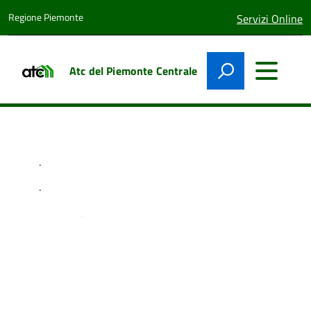
Regione Piemonte
lingua
Servizi Online
attiva:
Atc del Piemonte Centrale
.
.
.