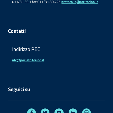
011/31.30.1 fax:011/31.30.425
protocollo@atc.torino.it
Contatti
Indirizzo PEC
atc@pec.atc.torino.it
Seguici su
Facebook
Twitter
Youtube
Linkedin
Instagram