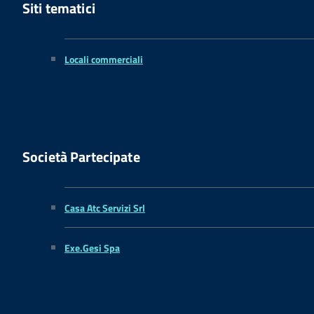
Siti tematici
Locali commerciali
Società Partecipate
Casa Atc Servizi Srl
Exe.Gesi Spa