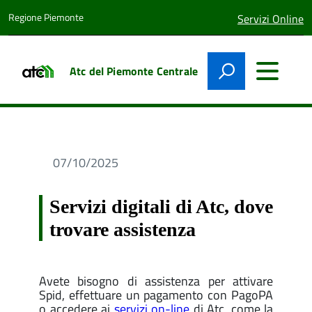
Regione Piemonte
lingua
Servizi Online
attiva:
Atc del Piemonte Centrale
07/10/2025
Servizi digitali di Atc, dove
trovare assistenza
Avete bisogno di assistenza per attivare
Spid, effettuare un pagamento con PagoPA
o accedere ai
servizi on-line
di Atc, come la