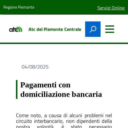
Regione Piemonte
lingua
Servizi Online
attiva:
Atc del Piemonte Centrale
04/08/2025
Pagamenti con
domiciliazione bancaria
Come noto, a causa di alcuni problemi nel
circuito interbancario, non dipendenti della
nostra volontà, è stato necessario