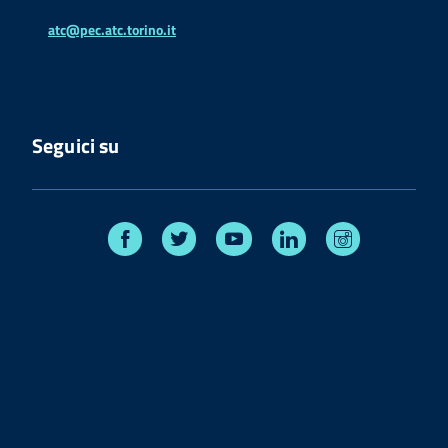
atc@pec.atc.torino.it
Seguici su
Facebook
Twitter
Youtube
Linkedin
Instagram