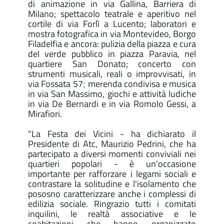
di animazione in via Gallina, Barriera di
Milano; spettacolo teatrale e aperitivo nel
cortile di via Forlì a Lucento; laboratori e
mostra fotografica in via Montevideo, Borgo
Filadelfia e ancora: pulizia della piazza e cura
del verde pubblico in piazza Paravia, nel
quartiere San Donato; concerto con
strumenti musicali, reali o improvvisati, in
via Fossata 57
merenda condivisa e musica
;
in via San Massimo, giochi e attività ludiche
in via De Bernardi e in via Romolo Gessi, a
Mirafiori.
"La Festa dei Vicini - ha dichiarato il
Presidente di Atc, Maurizio Pedrini, che ha
partecipato a diversi momenti conviviali nei
quartieri popolari - è un'occasione
importante per rafforzare i legami sociali e
contrastare la solitudine e l'isolamento che
pososno caratterizzare anche i complessi di
edilizia sociale. Ringrazio tutti i comitati
inquilini, le realtà associative e le
coabitazioni che hanno organizzato