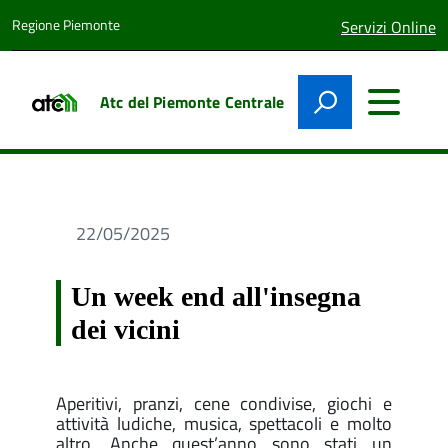
Regione Piemonte
lingua
Servizi Online
attiva:
Atc del Piemonte Centrale
22/05/2025
Un week end all'insegna
dei vicini
Aperitivi, pranzi, cene condivise, giochi e
attività ludiche, musica, spettacoli e molto
altro. Anche quest’anno sono stati un