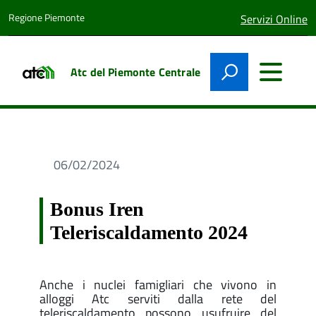
Regione Piemonte
lingua
Servizi Online
attiva:
Atc del Piemonte Centrale
06/02/2024
Bonus Iren
Teleriscaldamento 2024
Anche i nuclei famigliari che vivono in
alloggi Atc serviti dalla rete del
teleriscaldamento possono usufruire del