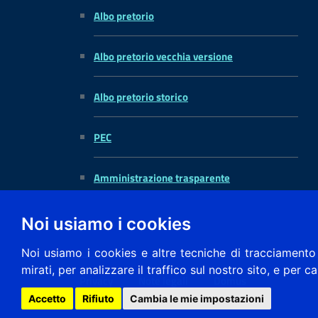
Albo pretorio
Albo pretorio vecchia versione
Albo pretorio storico
PEC
Amministrazione trasparente
Noi usiamo i cookies
Noi usiamo i cookies e altre tecniche di tracciamento 
mirati, per analizzare il traffico sul nostro sito, e per c
Privacy
Note legali
Domus
Accetto
Rifiuto
Cambia le mie impostazioni