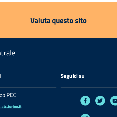
Valuta questo sito
trale
i
Seguici su
zzo PEC
Facebook
Twitte
atc.torino.it
Instagram