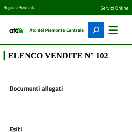
Regione Piemonte
lingua
Servizi Online
attiva:
Atc del Piemonte Centrale
ELENCO VENDITE N° 102
.
.
Documenti allegati
.
.
Esiti