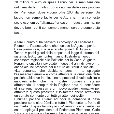
20 milioni di euro di spesa l’anno per la manutenzione
ordinaria degli immobili. Sono i numeri delle case popolari
del Piemonte, dove vivono oltre 100mila persone. Un
lavoro non sempre facile per le Atc che, in un contesto
socio-economico “affamato” di case, in questi anni hanno
dovuto fare i conti con sempre meno risorse e sempre più
tasse.
A fare il punto ci ha pensato il convegno di Federcasa
Piemonte, l’associazione che riunisce le Agenzie per la
Casa piemontesi, che si è tenuto giovedì 10 luglio a
Torino. A pochi giorni dalla proposta di legge di riforma del
sistema, le Atc piemontesi hanno illustrato al nuovo
assessore regionale alle Politiche per la Casa, Augusto
Ferrari, le criticità individuate in questi 4 anni di lavoro ma
anche alcune proposte per il futuro dell’edilizia sociale.
«La domanda che dobbiamo porci – ha spiegato
l’assessore Ferrari – è come affrontare la questione delle
politiche abitative in relazione ai processi di vulnerabilità e
impoverimento che le nostre comunità stanno
affrontando. Il compito della Regione sarà di identificare
gli interventi necessari e un nuovo quadro normativo per
affrontare questo problema e lo faremo anche attraverso
un serrato confronto con tutti gli attori coinvolti».
I numeri parlano chiaro: ad oggi le domande di casa
popolare sono oltre 20mila in tutto il Piemonte, a fronte di
un’offerta di qualche migliaio. «Servono certamente più
case – spiega il presidente di Federcasa Piemonte, Carlo
Sansottera – ma anche meno burocrazia e più risorse per