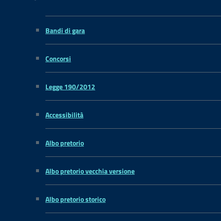
Bandi di gara
Concorsi
Legge 190/2012
Accessibilità
Albo pretorio
Albo pretorio vecchia versione
Albo pretorio storico