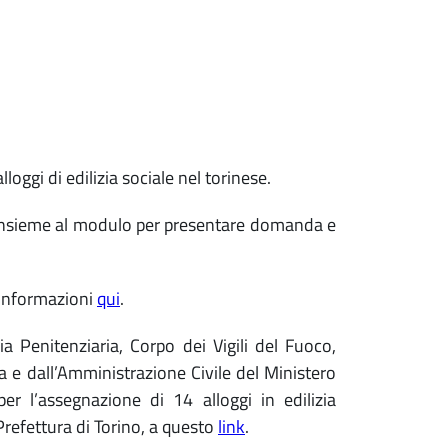
ggi di edilizia sociale nel torinese.
o, insieme al modulo per presentare domanda e
e informazioni
qui
.
ia Penitenziaria, Corpo dei Vigili del Fuoco,
ia e dall’Amministrazione Civile del Ministero
er l’assegnazione di 14 alloggi in edilizia
 Prefettura di Torino, a questo
link
.