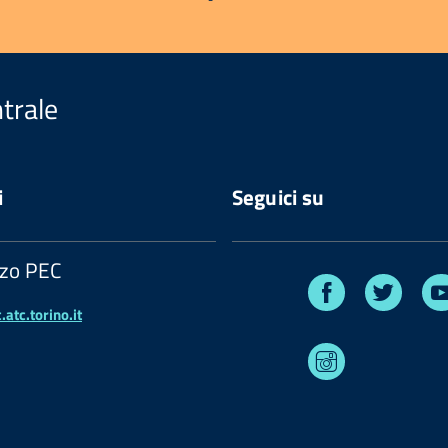
trale
i
Seguici su
zzo PEC
Facebook
Twitte
atc.torino.it
Instagram