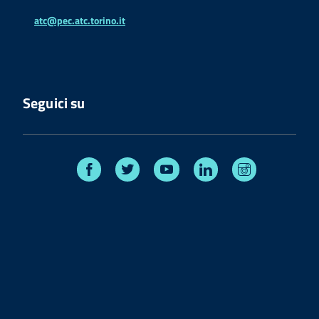
atc@pec.atc.torino.it
Seguici su
Facebook
Twitter
Youtube
Linkedin
Instagram