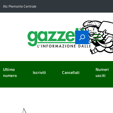
Atc Piemonte Centrale
Ultimo
Numeri
Iscriviti
Cancellati
numero
usciti